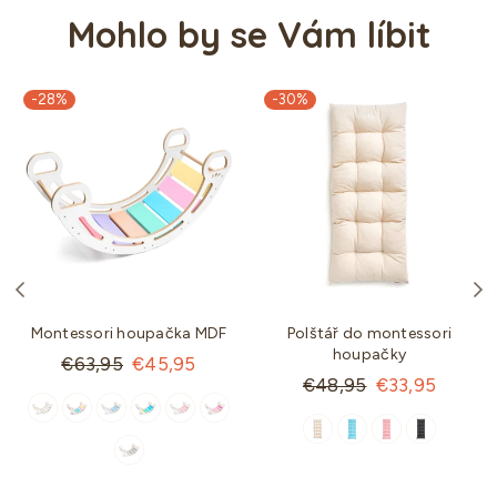
Mohlo by se Vám líbit
-28%
-30%
Montessori houpačka MDF
Polštář do montessori
houpačky
Standartní
€63,95
€45,95
Standartní
€48,95
€33,95
cena
cena