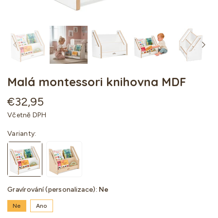
Malá montessori knihovna MDF
€32,95
Standartní
Včetně DPH
cena
Varianty:
Gravírování (personalizace):
Ne
Ne
Ano