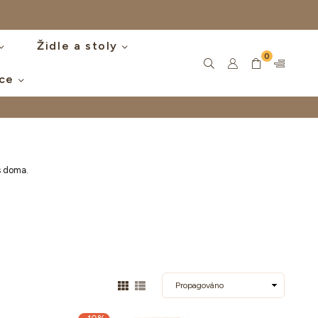
Židle a stoly
0
íce
s doma.