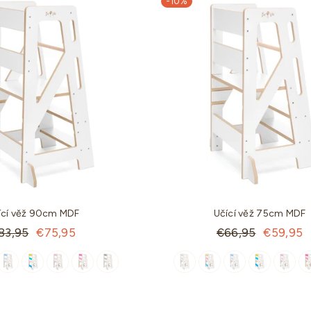
-10%
ící věž 90cm MDF
Učící věž 75cm MDF
andartní
Standartní
83,95
€75,95
€66,95
€59,95
ena
cena
-9%
-28%