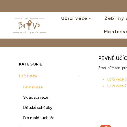
Učící věže
Žebřiny 
Montess
BYVICI.CZ
PEVNÉ UČÍC
KATEGORIE
Stabilní řešení p
Učící věže
Učící věže
Učící věže 
Pevné věže
Skládací věže
Dětské schůdky
Pro malé kuchaře