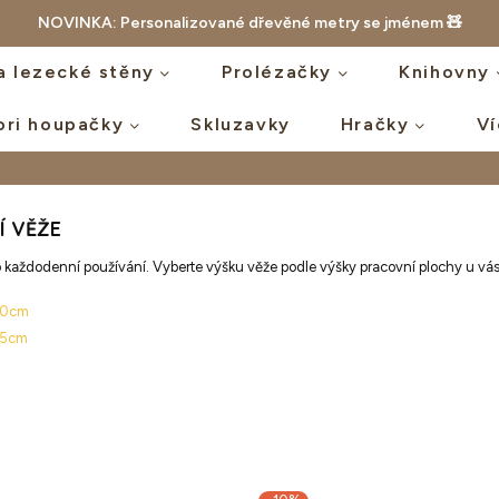
NOVINKA: Personalizované dřevěné metry se jménem 🧸
a lezecké stěny
Prolézačky
Knihovny
ori houpačky
Skluzavky
Hračky
V
Í VĚŽE
ro každodenní používání. Vyberte výšku věže podle výšky pracovní plochy u vá
 90cm
75cm