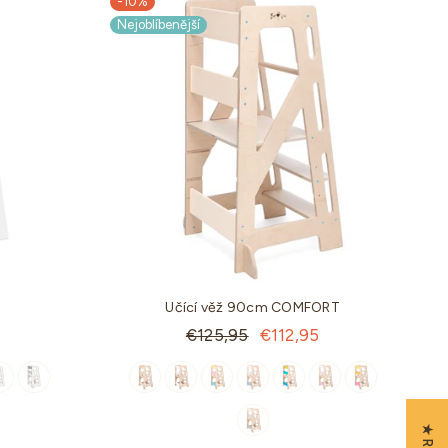
-10%
Nejoblíbenější
Učící věž 90cm COMFORT
Standartní
€125,95
€112,95
cena
-30%
-9%