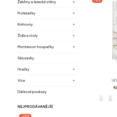
-9%
Žebřiny a lezecké stěny
Prolézačky
Knihovny
Židle a stoly
Montessori houpačky
Skluzavky
Hračky
Uč
Více
St
€
Dárkové poukazy
c
NEJPRODÁVANĚJŠÍ
-28%
-30%