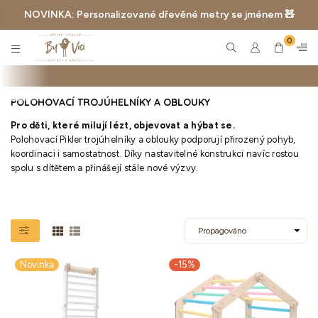
NOVINKA: Personalizované dřevěné metry se jménem 🧸
0
BYVICI.CZ
POLOHOVACÍ TROJÚHELNÍKY A OBLOUKY
Pro děti, které milují lézt, objevovat a hýbat se.
Polohovací Pikler trojúhelníky a oblouky podporují přirozený pohyb,
koordinaci i samostatnost. Díky nastavitelné konstrukci navíc rostou
spolu s dítětem a přinášejí stále nové výzvy.
Novinka
-15%