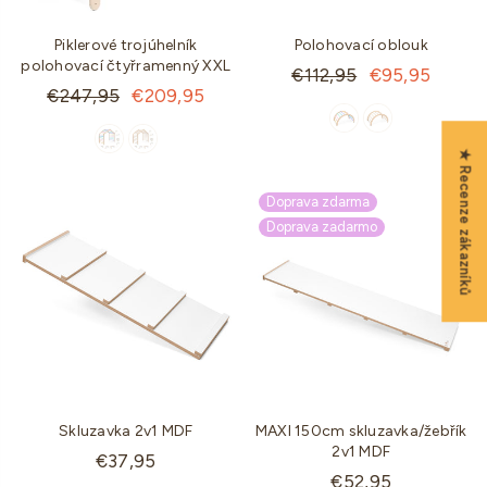
Piklerové trojúhelník
Polohovací oblouk
polohovací čtyřramenný XXL
Standartní
€112,95
€95,95
Standartní
€247,95
€209,95
cena
cena
★ Recenze zákazníků
Doprava zdarma
Doprava zadarmo
Skluzavka 2v1 MDF
MAXI 150cm skluzavka/žebřík
2v1 MDF
Standartní
€37,95
Standartní
€52,95
cena