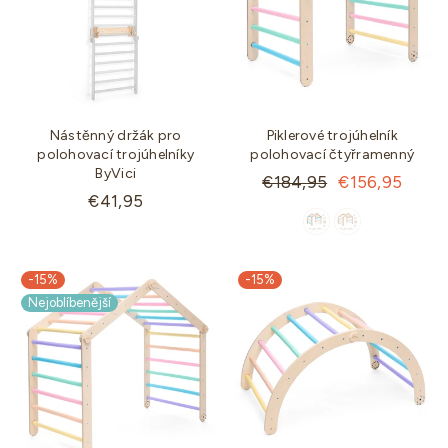
Nástěnný držák pro
Piklerové trojúhelník
polohovací trojúhelníky
polohovací čtyřramenný
ByVici
Standartní
€184,95
€156,95
Standartní
€41,95
cena
cena
-15%
-15%
Nejoblíbenější