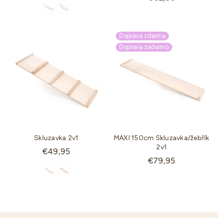
cena
Doprava zdarma
Doprava zadarmo
Skluzavka 2v1
MAXI 150cm Skluzavka/žebřík
2v1
Standartní
€49,95
Standartní
€79,95
cena
cena