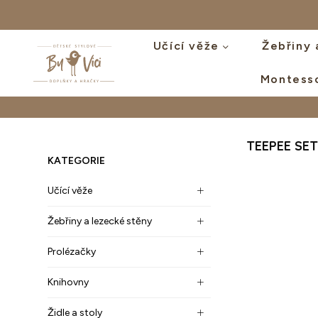
Učící věže
Žebřiny 
Montess
BYVICI.CZ
TEEPEE SE
KATEGORIE
Učící věže
Žebřiny a lezecké stěny
Prolézačky
Knihovny
Židle a stoly