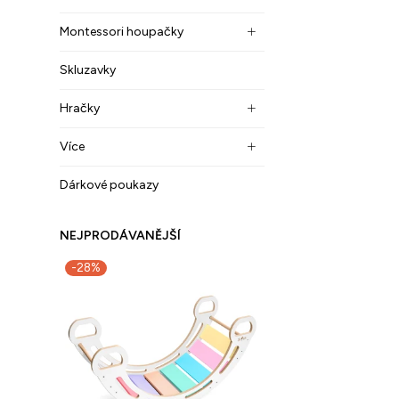
Montessori houpačky
Skluzavky
Hračky
Více
Dárkové poukazy
NEJPRODÁVANĚJŠÍ
-28%
-30%