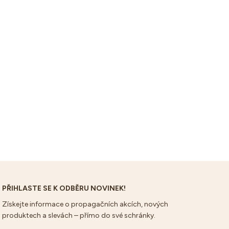
pačka MDF
Polštář do montessori
Učící věž 
houpačky
Standartní
5,95
€83,95
Standartní
€48,95
€33,95
cena
cena
PŘIHLASTE SE K ODBĚRU NOVINEK!
Získejte informace o propagačních akcích, nových
produktech a slevách – přímo do své schránky.