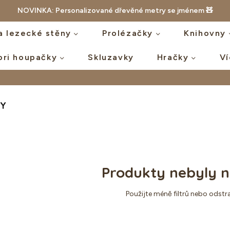
NOVINKA: Personalizované dřevěné metry se jménem 🧸
a lezecké stěny
Prolézačky
Knihovny
ori houpačky
Skluzavky
Hračky
V
TY
Produkty nebyly n
Použijte méně filtrů nebo
odstra