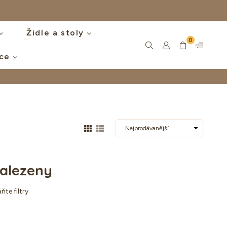
Židle a stoly
0
íce
alezeny
ňte filtry