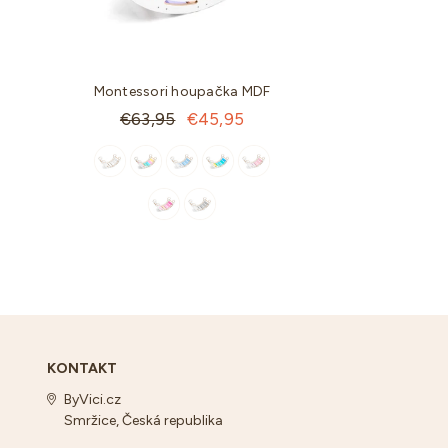
MDF
Montessori houpačka MDF
Polštář do mont
houpačky
Standartní
95
€63,95
€45,95
Standartní
€48,95
€33
cena
cena
KONTAKT
ByVici.cz
Smržice, Česká republika