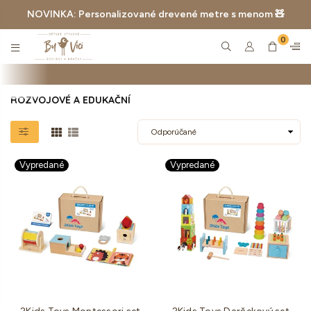
NOVINKA: Personalizované drevené metre s menom 🧸
0
BYVICI.CZ
ROZVOJOVÉ A EDUKAČNÍ
Vypredané
Vypredané