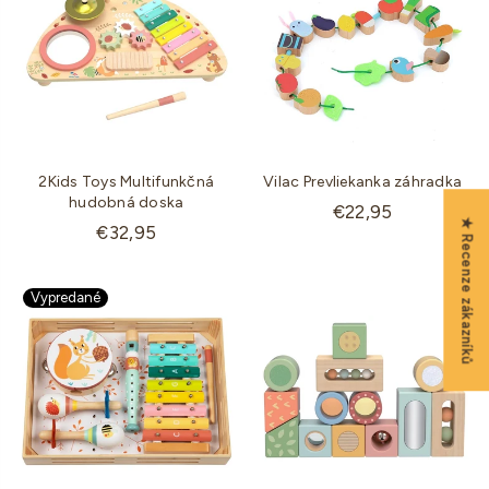
2Kids Toys Multifunkčná
Vilac Prevliekanka záhradka
hudobná doska
Štandardná
€22,95
★ Recenze zákazníků
Štandardná
€32,95
cena
cena
Vypredané