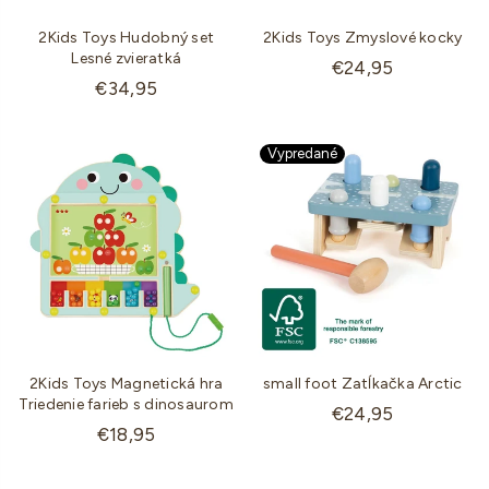
2Kids Toys Hudobný set
2Kids Toys Zmyslové kocky
Lesné zvieratká
Štandardná
€24,95
Štandardná
€34,95
cena
cena
Vypredané
2Kids Toys Magnetická hra
small foot Zatĺkačka Arctic
Triedenie farieb s dinosaurom
Štandardná
€24,95
Štandardná
€18,95
cena
cena