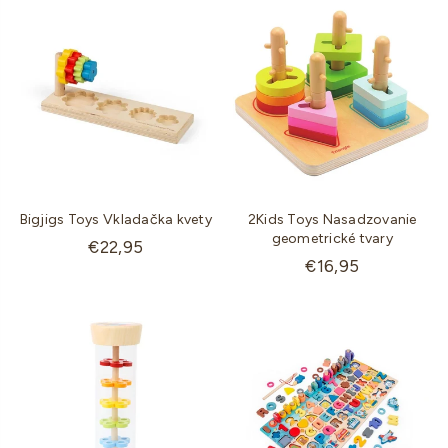
Bigjigs Toys Vkladačka kvety
2Kids Toys Nasadzovanie
geometrické tvary
Štandardná
€22,95
Štandardná
€16,95
cena
cena