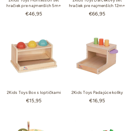
2Kids Toys Montessori set
2Kids Toys Darčekový set
hračiek pre najmenších 5m+
hračiek pre najmenších 12m+
Štandardná
Štandardná
€46,95
€66,95
cena
cena
2Kids Toys Box s loptičkami
2Kids Toys Padajúce kolíky
Štandardná
Štandardná
€15,95
€16,95
cena
cena