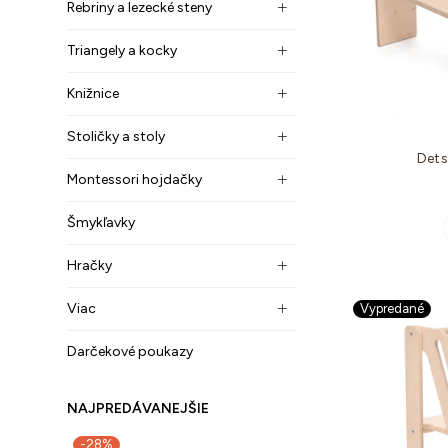
Rebriny a lezecké steny
Triangely a kocky
Knižnice
Stoličky a stoly
Dets
Montessori hojdačky
Šmykľavky
Hračky
Viac
Vypredané
Darčekové poukazy
NAJPREDÁVANEJŠIE
-28%
-30%