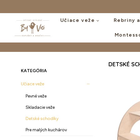
Učiace veže
Rebriny 
Montess
BYVICI.CZ
DETSKÉ SC
KATEGÓRIA
Učiace veže
Pevné veže
Skladacie veže
Detské schodíky
Pre malých kuchárov