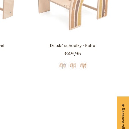
dné
Detské schodíky - Boho
Štandardná
€49,95
cena
★ Recenze zákazníků
-30%
-9%