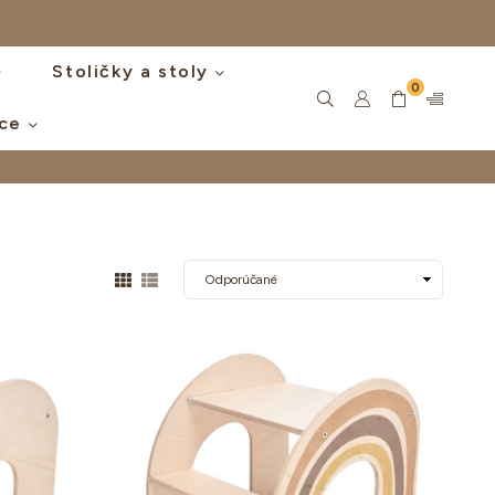
Stoličky a stoly
0
íce