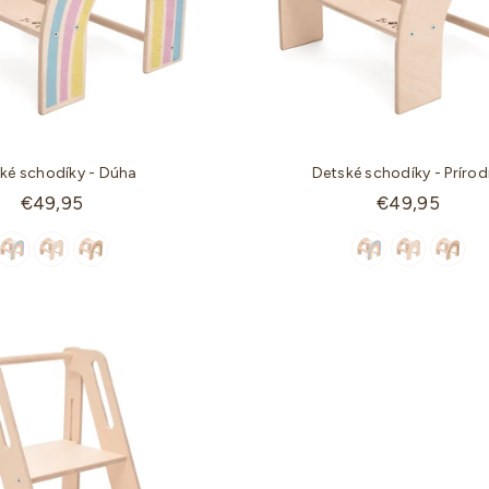
ké schodíky - Dúha
Detské schodíky - Príro
Štandardná
Štandardná
€49,95
€49,95
cena
cena
-9%
-28%