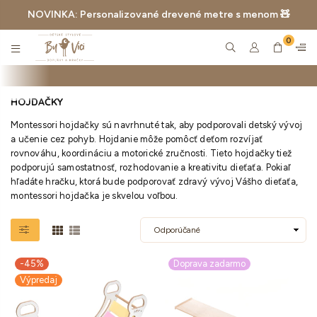
NOVINKA: Personalizované drevené metre s menom 🧸
0
BYVICI.CZ
HOJDAČKY
Montessori hojdačky sú navrhnuté tak, aby podporovali detský vývoj
a učenie cez pohyb. Hojdanie môže pomôcť deťom rozvíjať
rovnováhu, koordináciu a motorické zručnosti. Tieto hojdačky tiež
podporujú samostatnosť, rozhodovanie a kreativitu dieťaťa. Pokiaľ
hľadáte hračku, ktorá bude podporovať zdravý vývoj Vášho dieťaťa,
montessori hojdačka je skvelou voľbou.
-45%
Doprava zadarmo
Výpredaj