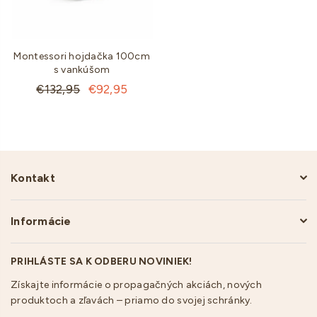
Montessori hojdačka 100cm
s vankúšom
Štandardná
€132,95
€92,95
cena
Kontakt
Informácie
PRIHLÁSTE SA K ODBERU NOVINIEK!
Získajte informácie o propagačných akciách, nových
produktoch a zľavách – priamo do svojej schránky.