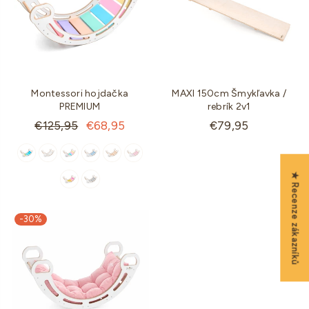
Montessori hojdačka
MAXI 150cm Šmykľavka /
PREMIUM
rebrík 2v1
Štandardná
Štandardná
€125,95
€68,95
€79,95
cena
cena
★ Recenze zákazníků
-30%