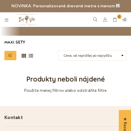
NOVINKA: Personalizované drevené metre s menom 🧸
0
BYVICI.CZ
MAXI SETY
Produkty neboli nájdené
Použite menej filtrov alebo
odstráňte filtre
Kontakt