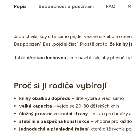
Popis
Bezpečnost a používání
FAQ
M
Jsou chvíle, kdy dítě samo přijde, vezme si knihu a otevře 
Bez pobízení. Bez „pojď si číst“. Prostě proto, že
knihy j
Tuhle
dětskou knihovnu
jsme navrhli tak, aby přesně ty
Proč si ji rodiče vybírají
knihy obálkou dopředu
– dítě vybírá a vrací samo
velká kapacita
– vejde se 20-30 dětských knih
úložný prostor ze zadní strany
– místo pro hračky a 
stabilní a bezpečná konstrukce
– vhodná pro každo
jednoduché a přehledné řešení
, které dítě rychle p