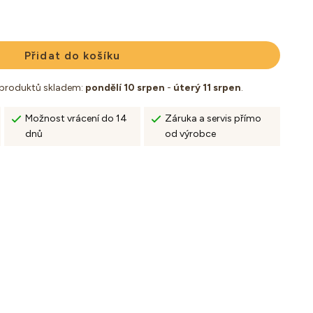
Přidat do košíku
 produktů skladem:
pondělí 10 srpen
-
úterý 11 srpen
.
Možnost vrácení do 14
Záruka a servis přímo
dnů
od výrobce