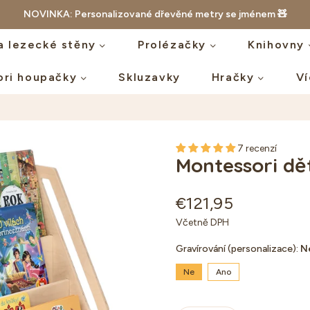
NOVINKA: Personalizované dřevěné metry se jménem 🧸
a lezecké stěny
Prolézačky
Knihovny
ori houpačky
Skluzavky
Hračky
V
7 recenzí
Montessori dě
€121,95
Standartní
Včetně DPH
cena
Gravírování (personalizace):
N
Ne
Ano