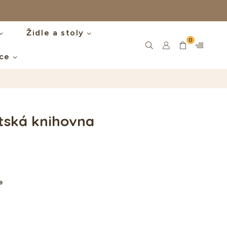
Židle a stoly
0
íce
tská knihovna
e