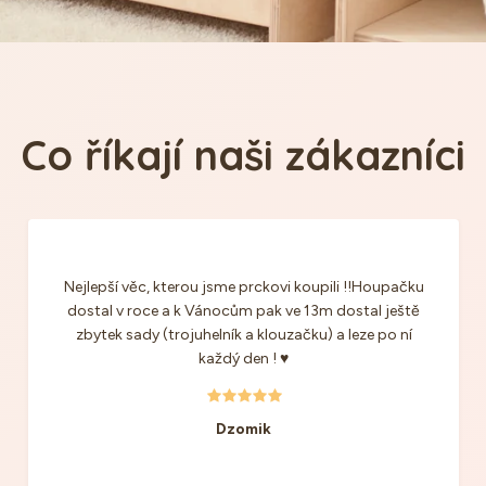
Co říkají naši zákazníci
Nejlepší věc, kterou jsme prckovi koupili !!Houpačku
dostal v roce a k Vánocům pak ve 13m dostal ještě
zbytek sady (trojuhelník a klouzačku) a leze po ní
každý den ! ♥️
Dzomik