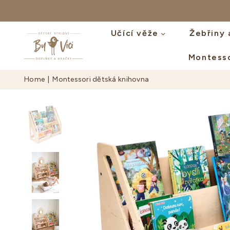
Učící věže
Žebřiny 
Montess
BYVICI.CZ
Home
|
Montessori dětská knihovna