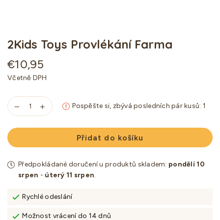
2Kids Toys Provlékání Farma
€10,95
Standartní
Včetně DPH
cena
Pospěšte si, zbývá posledních pár kusů:
1
Přidat do košíku
Předpokládané doručení u produktů skladem:
pondělí 10
srpen
-
úterý 11 srpen
.
Rychlé odeslání
Možnost vrácení do 14 dnů