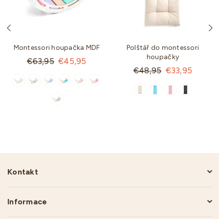
Montessori houpačka MDF
Polštář do montessori
houpačky
Standartní
€63,95
€45,95
Standartní
€48,95
€33,95
cena
cena
Kontakt
Informace