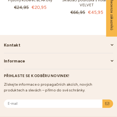
★ Recenze zákazníků
Plyšový koberec BEAR bílý
Skládací podložka s volánky
VELVET
Standartní
€24,95
€20,95
Standartní
€66,95
€45,95
cena
cena
Kontakt
Informace
PŘIHLASTE SE K ODBĚRU NOVINEK!
Získejte informace o propagačních akcích, nových
produktech a slevách – přímo do své schránky.