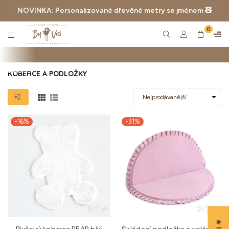
NOVINKA: Personalizované dřevěné metry se jménem 🧸
0
BYVICI.CZ
KOBERCE A PODLOŽKY
-16%
-31%