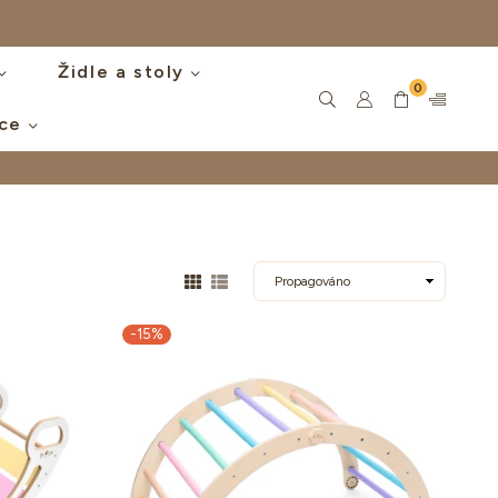
Židle a stoly
0
íce
-15%