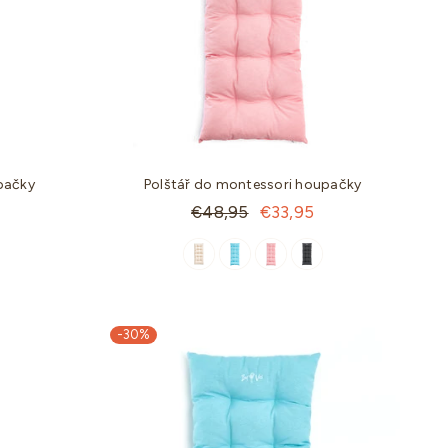
ntessori
Učící věž 90cm MDF
ky
Standartní
€83,95
€74,95
33,95
cena
pačky
Polštář do montessori houpačky
Standartní
€48,95
€33,95
cena
-30%