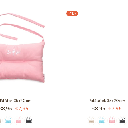
-11%
lštářek 35x20cm
Polštářek 35x20cm
Standartní
Standartní
€8,95
€7,95
€8,95
€7,95
cena
cena