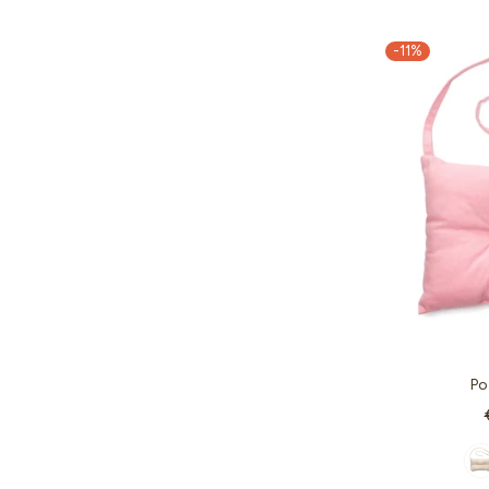
-11%
Po