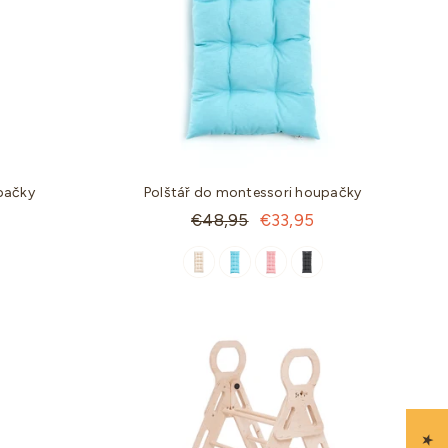
pačky
Polštář do montessori houpačky
Standartní
€48,95
€33,95
cena