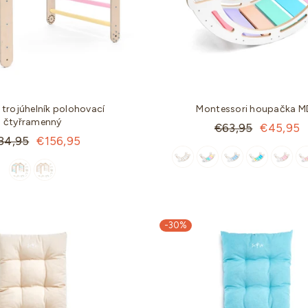
é trojúhelník polohovací
Montessori houpačka M
čtyřramenný
Standartní
€63,95
€45,95
ndartní
84,95
€156,95
cena
a
-28%
-30%
-30%