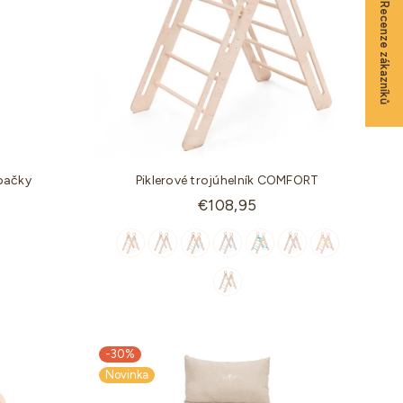
★ Recenze zákazníků
pačky
Piklerové trojúhelník COMFORT
€108,95
-30%
Novinka