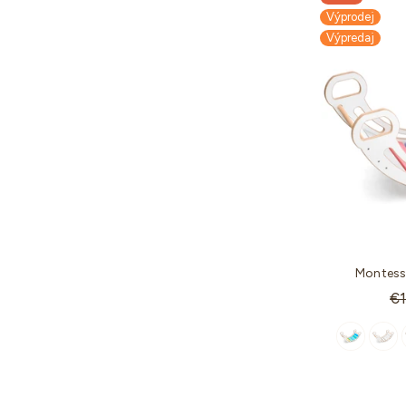
Výprodej
Výpredaj
Montess
St
€
ce