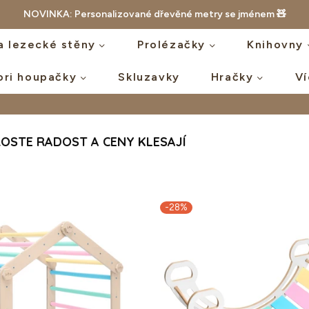
NOVINKA: Personalizované dřevěné metry se jménem 🧸
a lezecké stěny
Prolézačky
Knihovny
ori houpačky
Skluzavky
Hračky
V
ROSTE RADOST A CENY KLESAJÍ
-28%