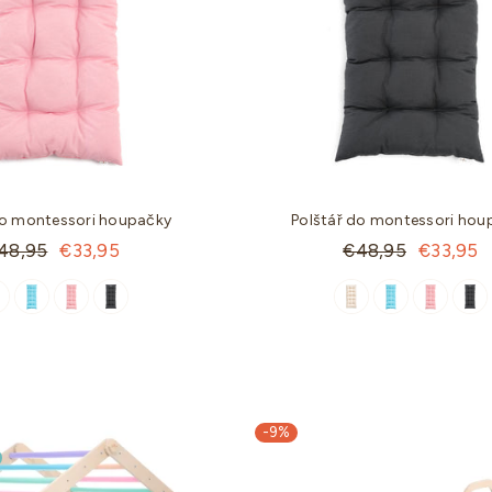
do montessori houpačky
Polštář do montessori hou
andartní
Standartní
48,95
€33,95
€48,95
€33,95
ena
cena
-9%