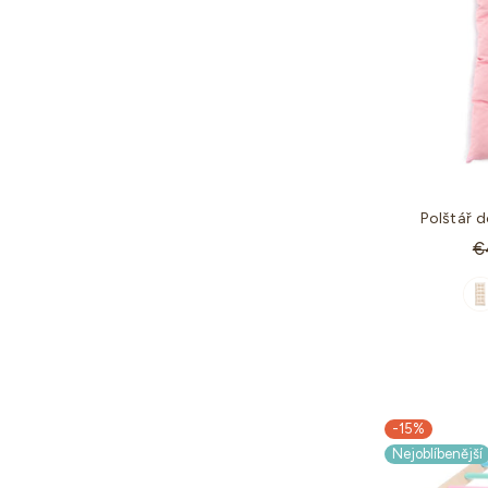
Polštář 
St
€
c
-15%
Nejoblíbenější