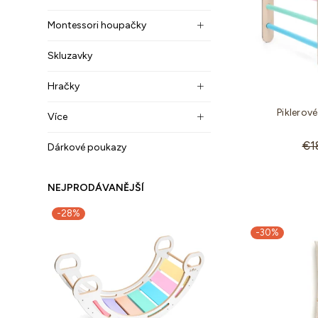
Montessori houpačky
Skluzavky
Hračky
Piklerov
Více
Sta
€1
Dárkové poukazy
cen
NEJPRODÁVANĚJŠÍ
-30%
-10%
-30%