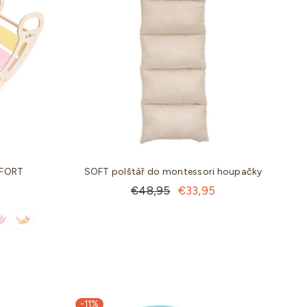
MFORT
SOFT polštář do montessori houpačky
Standartní
€48,95
€33,95
cena
-11%