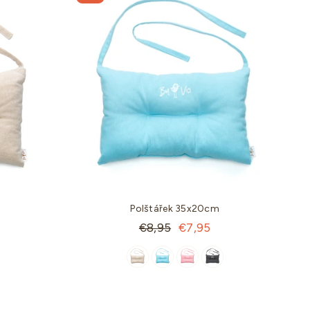
Polštářek 35x20cm
Standartní
€8,95
€7,95
cena