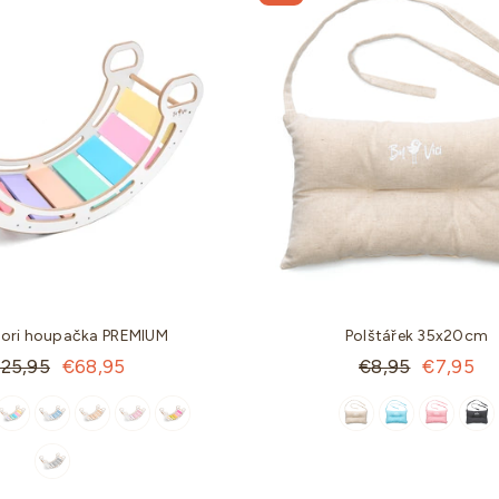
ori houpačka PREMIUM
Polštářek 35x20cm
andartní
Standartní
125,95
€68,95
€8,95
€7,95
na
cena