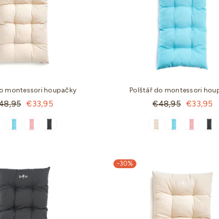
m MDF
Montessori houpačka MDF
Polštář do mo
houpač
Standartní
,95
€63,95
€45,95
Standartní
€48,95
€
cena
cena
do montessori houpačky
Polštář do montessori hou
andartní
Standartní
48,95
€33,95
€48,95
€33,95
ena
cena
-30%