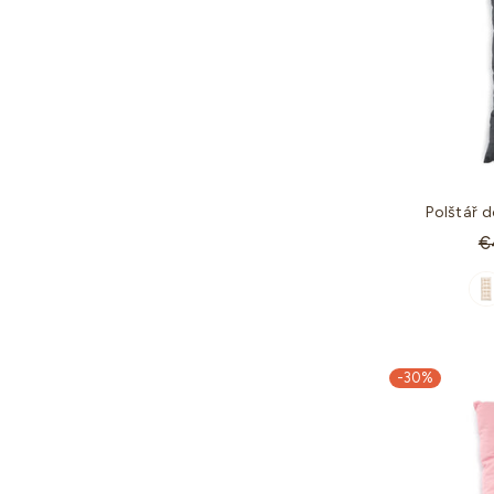
Polštář 
St
€
c
-30%