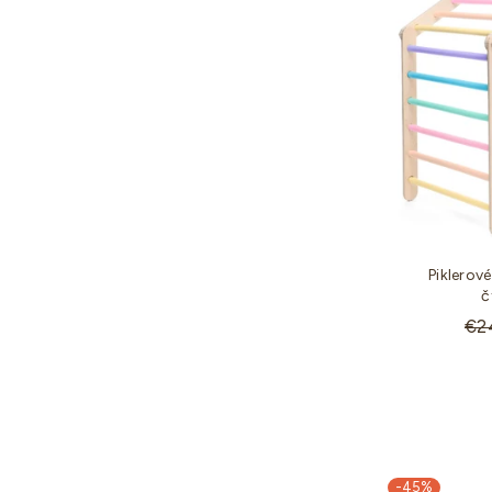
Piklerov
č
Sta
€2
cen
-45%