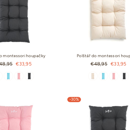
do montessori houpačky
Polštář do montessori hou
andartní
Standartní
48,95
€33,95
€48,95
€33,95
ena
cena
-30%