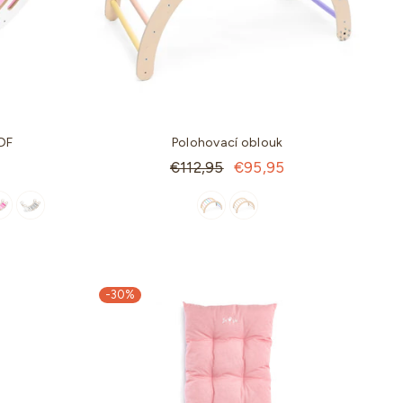
DF
Polohovací oblouk
Standartní
€112,95
€95,95
cena
-10%
-30%