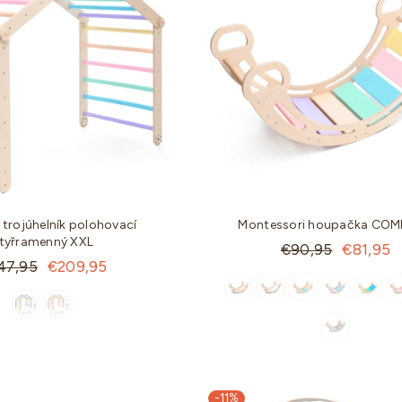
é trojúhelník polohovací
Montessori houpačka CO
tyřramenný XXL
Standartní
€90,95
€81,95
ndartní
47,95
€209,95
cena
a
-11%