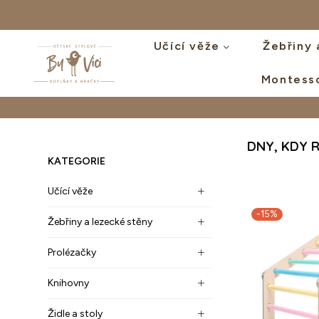
Učící věže
Žebřiny 
Montess
BYVICI.CZ
DNY, KDY 
KATEGORIE
Učící věže
-15%
Žebřiny a lezecké stěny
Prolézačky
Knihovny
Židle a stoly